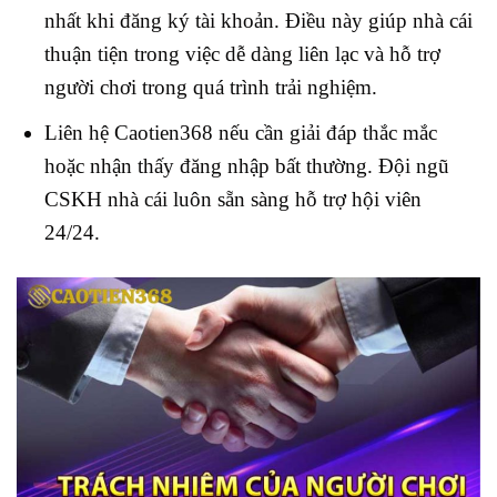
nhất khi đăng ký tài khoản. Điều này giúp nhà cái
thuận tiện trong việc dễ dàng liên lạc và hỗ trợ
người chơi trong quá trình trải nghiệm.
Liên hệ Caotien368 nếu cần giải đáp thắc mắc
hoặc nhận thấy đăng nhập bất thường. Đội ngũ
CSKH nhà cái luôn sẵn sàng hỗ trợ hội viên
24/24.