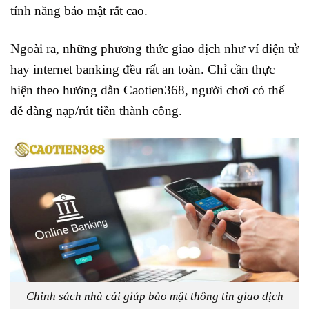
tính năng bảo mật rất cao.
Ngoài ra, những phương thức giao dịch như ví điện tử
hay internet banking đều rất an toàn. Chỉ cần thực
hiện theo hướng dẫn Caotien368, người chơi có thể
dễ dàng nạp/rút tiền thành công.
Chinh sách nhà cái giúp bảo mật thông tin giao dịch