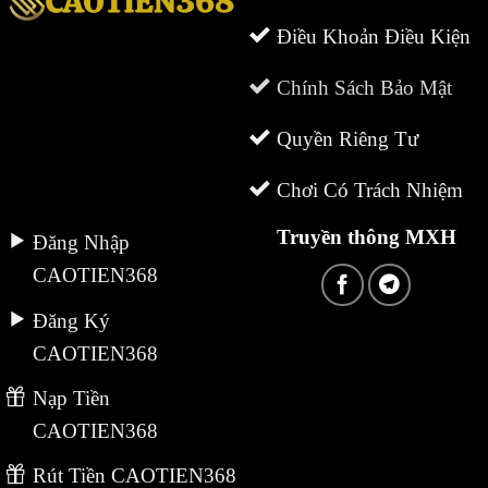
Điều Khoản Điều Kiện
Chính Sách Bảo Mật
Quyền Riêng Tư
Chơi Có Trách Nhiệm
Truyền thông MXH
Đăng Nhập
CAOTIEN368
Đăng Ký
CAOTIEN368
Nạp Tiền
CAOTIEN368
Rút Tiền CAOTIEN368