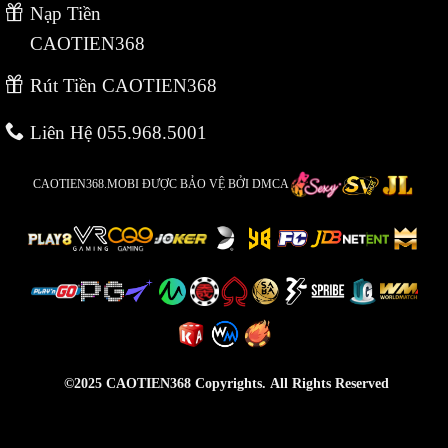
Nạp Tiền
CAOTIEN368
Rút Tiền CAOTIEN368
Liên Hệ 055.968.5001
CAOTIEN368.MOBI ĐƯỢC BẢO VỆ BỞI DMCA
©2025
CAOTIEN368
Copyrights.
All Rights Reserved