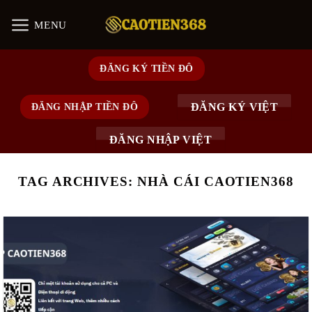
Skip
MENU
to
content
ĐĂNG KÝ TIỀN ĐÔ
ĐĂNG KÝ VIỆT
ĐĂNG NHẬP TIỀN ĐÔ
ĐĂNG NHẬP VIỆT
TAG ARCHIVES:
NHÀ CÁI CAOTIEN368